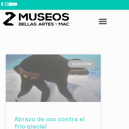
COLECCIÓN
Abrazo de oso contra el
frío glacial