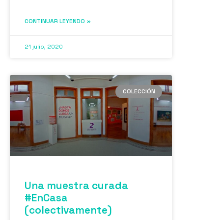
CONTINUAR LEYENDO »
21 julio, 2020
COLECCIÓN
Una muestra curada
#EnCasa
(colectivamente)