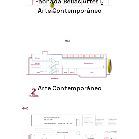
Fachada Bellas Artes y
Arte Contemporáneo
A
Arte Contemporáneo