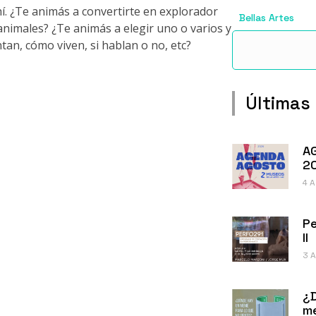
. ¿Te animás a convertirte en explorador
Bellas Artes
animales? ¿Te animás a elegir uno o varios y
tan, cómo viven, si hablan o no, etc?
Últimas
A
2
4 
Pe
II
3 
¿
me