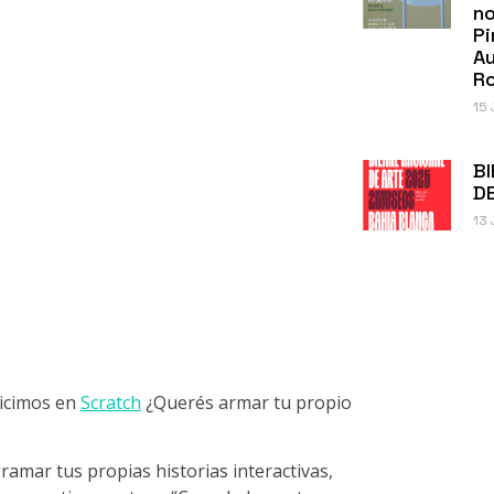
no
Pi
A
R
15 
BI
D
13 
icimos en
Scratch
¿Querés armar tu propio
amar tus propias historias interactivas,