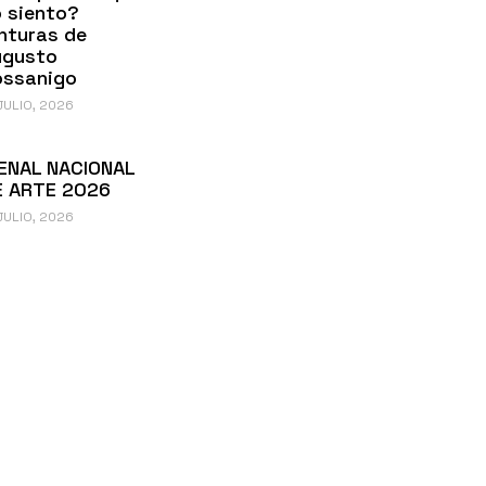
 siento?
nturas de
ugusto
ossanigo
JULIO, 2026
ENAL NACIONAL
E ARTE 2026
JULIO, 2026