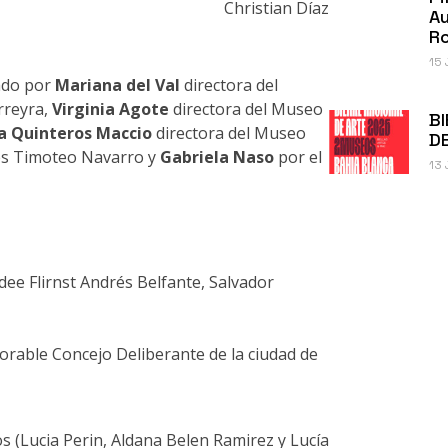
Christian Díaz
A
R
15 
rado por
Mariana del Val
directora del
rreyra,
Virginia Agote
directora del Museo
BI
ia Quinteros Maccio
directora del Museo
D
tes Timoteo Navarro y
Gabriela Naso
por el
13 
ee Flirnst Andrés Belfante, Salvador
rable Concejo Deliberante de la ciudad de
 (Lucia Perin, Aldana Belen Ramirez y Lucía