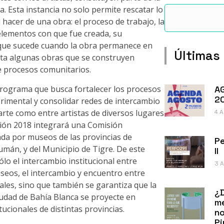
a. Esta instancia no solo permite rescatar lo
 hacer de una obra: el proceso de trabajo, la
 elementos con que fue creada, su
o que sucede cuando la obra permanece en
Últimas
cata algunas obras que se construyen
e procesos comunitarios.
rograma que busca fortalecer los procesos
A
2
erimental y consolidar redes de intercambio
rte como entre artistas de diversos lugares
4 
ción 2018 integrará una Comisión
a por museos de las provincias de
Pe
mán, y del Municipio de Tigre. De este
II
lo el intercambio institucional entre
3 
seos, el intercambio y encuentro entre
nales, sino que también se garantiza que la
¿
ciudad de Bahía Blanca se proyecte en
me
tucionales de distintas provincias.
no
Pi